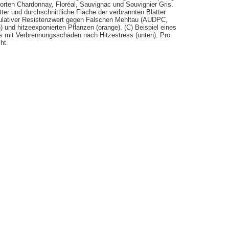
rten Chardonnay, Floréal, Sauvignac und Souvignier Gris.
ter und durchschnittliche Fläche der verbrannten Blätter
ulativer Resistenzwert gegen Falschen Mehltau (AUDPC,
) und hitzeexponierten Pflanzen (orange). (C) Beispiel eines
tts mit Verbrennungsschäden nach Hitzestress (unten). Pro
ht.