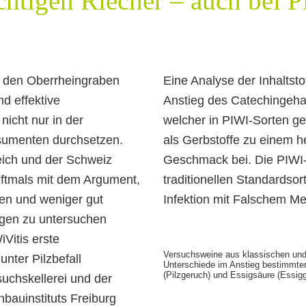
htigen Riecher – auch bei Pi
n den Oberrheingraben
Eine Analyse der Inhaltsto
d effektive
Anstieg des Catechingehal
nicht nur in der
welcher in PIWI-Sorten ge
sumenten durchsetzen.
als Gerbstoffe zu einem he
eich und der Schweiz
Geschmack bei. Die PIWI-
Oftmals mit dem Argument,
traditionellen Standardso
en und weniger gut
Infektion mit Falschem Me
gen zu untersuchen
Vitis erste
Versuchsweine aus klassischen und 
nter Pilzbefall
Unterschiede im Anstieg bestimmter 
(Pilzgeruch) und Essigsäure (Essig
suchskellerei und der
bauinstituts Freiburg