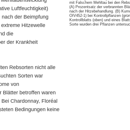
e Mehltauentwicklung
mit Falschem Mehltau bei den Rebso
(A) Prozentsatz der verbrannten Blät
ive Luftfeuchtigkeit)
nach der Hitzebehandlung. (B) Kum
OIV452-1) bei Kontrollpflanzen (grün
 nach der Beimpfung
Kontrollblatts (oben) und eines Bla
Sorte wurden drei Pflanzen untersuc
e extreme Hitzewelle
nd die
er der Krankheit
ten Rebsorten nicht alle
rsuchten Sorten war
tome von
 Blätter betroffen waren
. Bei Chardonnay, Floréal
esteten Bedingungen keine